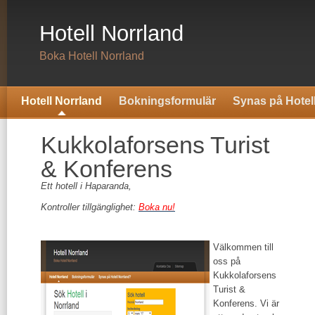
Hotell Norrland
Boka Hotell Norrland
Hotell Norrland
Bokningsformulär
Synas på Hotel
Kukkolaforsens Turist
& Konferens
Ett hotell i Haparanda,
Kontroller tillgänglighet:
Boka nu!
Välkommen till
oss på
Kukkolaforsens
Turist &
Konferens. Vi är