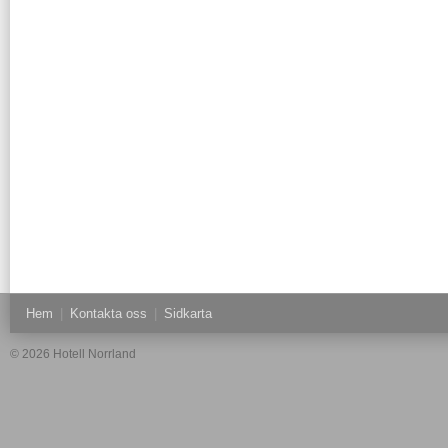
Hem
|
Kontakta oss
|
Sidkarta
© 2026 Hotell Norrland