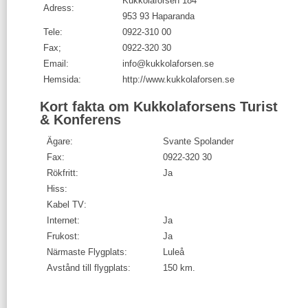
Kukkolaforsen 184
Adress:
953 93 Haparanda
Tele:
0922-310 00
Fax;
0922-320 30
Email:
info@kukkolaforsen.se
Hemsida:
http://www.kukkolaforsen.se
Kort fakta om Kukkolaforsens Turist
& Konferens
Ägare:
Svante Spolander
Fax:
0922-320 30
Rökfritt:
Ja
Hiss:
Kabel TV:
Internet:
Ja
Frukost:
Ja
Närmaste Flygplats:
Luleå
Avstånd till flygplats:
150 km.