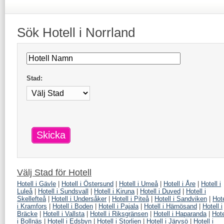
Sök
Hotell
i Norrland
Stad:
Skicka
Välj Stad för
Hotell
Hotell i Gävle
|
Hotell i Östersund
|
Hotell i Umeå
|
Hotell i Åre
|
Hotell i
Luleå
|
Hotell i Sundsvall
|
Hotell i Kiruna
|
Hotell i Duved
|
Hotell i
Skellefteå
|
Hotell i Undersåker
|
Hotell i Piteå
|
Hotell i Sandviken
|
Hote
i Kramfors
|
Hotell i Boden
|
Hotell i Pajala
|
Hotell i Härnösand
|
Hotell i
Bräcke
|
Hotell i Vallsta
|
Hotell i Riksgränsen
|
Hotell i Haparanda
|
Hote
i Bollnäs
|
Hotell i Edsbyn
|
Hotell i Storlien
|
Hotell i Järvsö
|
Hotell i