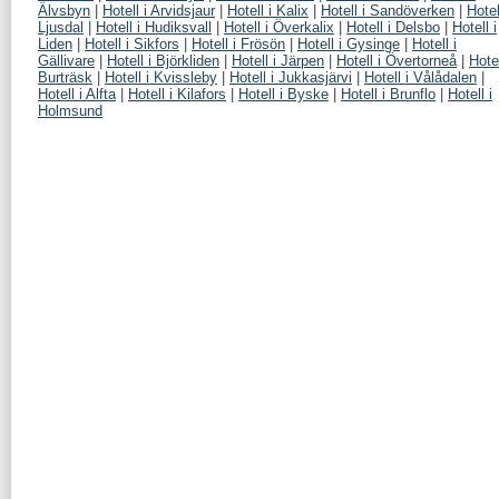
Älvsbyn
|
Hotell i Arvidsjaur
|
Hotell i Kalix
|
Hotell i Sandöverken
|
Hotel
Ljusdal
|
Hotell i Hudiksvall
|
Hotell i Överkalix
|
Hotell i Delsbo
|
Hotell i
Liden
|
Hotell i Sikfors
|
Hotell i Frösön
|
Hotell i Gysinge
|
Hotell i
Gällivare
|
Hotell i Björkliden
|
Hotell i Järpen
|
Hotell i Övertorneå
|
Hotel
Burträsk
|
Hotell i Kvissleby
|
Hotell i Jukkasjärvi
|
Hotell i Vålådalen
|
Hotell i Alfta
|
Hotell i Kilafors
|
Hotell i Byske
|
Hotell i Brunflo
|
Hotell i
Holmsund