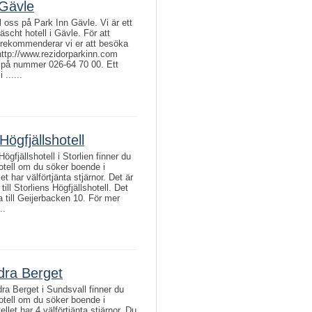
 Gävle
 oss på Park Inn Gävle. Vi är ett
äscht hotell i Gävle. För att
 rekommenderar vi er att besöka
http://www.rezidorparkinn.com
s på nummer 026-64 70 00. Ett
 ......
Högfjällshotell
ögfjällshotell i Storlien finner du
hotell om du söker boende i
let har välförtjänta stjärnor. Det är
 till Storliens Högfjällshotell. Det
a till Geijerbacken 10. För mer
..
dra Berget
ra Berget i Sundsvall finner du
hotell om du söker boende i
llet har 4 välförtjänta stjärnor. Du