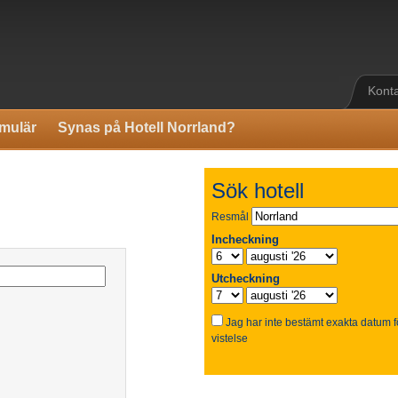
Kont
mulär
Synas på Hotell Norrland?