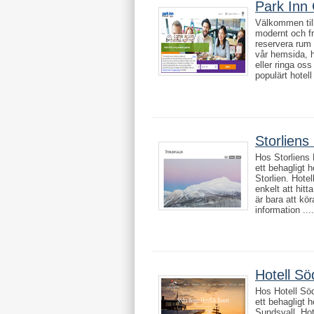
Park Inn
Välkommen till
modernt och fr
reservera rum
vår hemsida, 
eller ringa os
populärt hotell i
Storliens 
Hos Storliens H
ett behagligt 
Storlien. Hotel
enkelt att hitta
är bara att kör
information ....
Hotell Sö
Hos Hotell Söd
ett behagligt 
Sundsvall. Hote