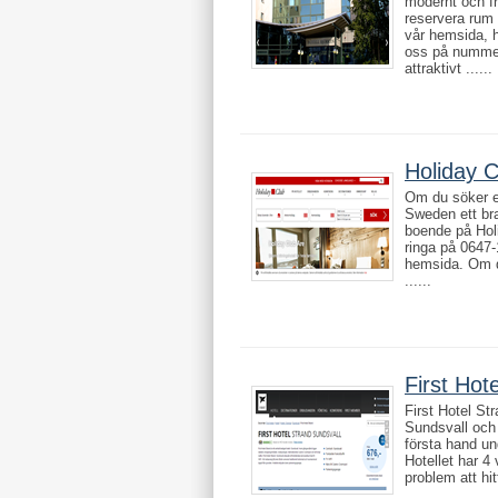
modernt och fr
reservera rum
vår hemsida, h
oss på nummer
attraktivt ......
Holiday 
Om du söker et
Sweden ett bra
boende på Hol
ringa på 0647-
hemsida. Om du
......
First Hot
First Hotel Str
Sundsvall och 
första hand un
Hotellet har 4 
problem att hitt