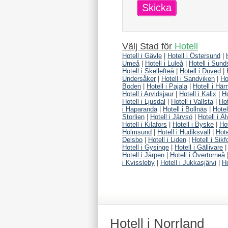
Skicka
Välj Stad för
Hotell
Hotell i Gävle
|
Hotell i Östersund
|
Umeå
|
Hotell i Luleå
|
Hotell i Sund
Hotell i Skellefteå
|
Hotell i Duved
|
Undersåker
|
Hotell i Sandviken
|
Ho
Boden
|
Hotell i Pajala
|
Hotell i Hä
Hotell i Arvidsjaur
|
Hotell i Kalix
|
Ho
Hotell i Ljusdal
|
Hotell i Vallsta
|
Hot
i Haparanda
|
Hotell i Bollnäs
|
Hotel
Storlien
|
Hotell i Järvsö
|
Hotell i Ä
Hotell i Kilafors
|
Hotell i Byske
|
Hot
Holmsund
|
Hotell i Hudiksvall
|
Hote
Delsbo
|
Hotell i Liden
|
Hotell i Sikf
Hotell i Gysinge
|
Hotell i Gällivare
Hotell i Järpen
|
Hotell i Övertorneå
i Kvissleby
|
Hotell i Jukkasjärvi
|
Ho
Hotell i Norrland