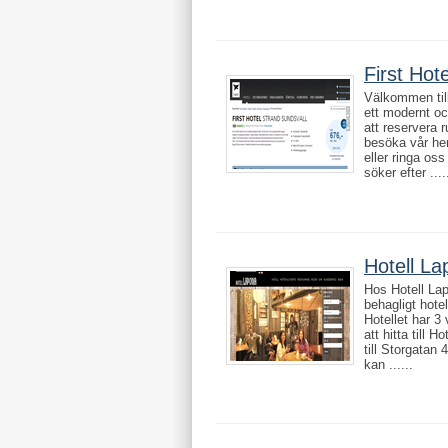
First Hot
Välkommen till
ett modernt oc
att reservera 
besöka vår hem
eller ringa o
söker efter ....
Hotell La
Hos Hotell Lapo
behagligt hote
Hotellet har 3 
att hitta till H
till Storgatan 
kan ......