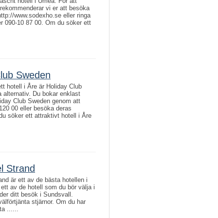
äscht hotell i Umeå. För att
 rekommenderar vi er att besöka
ttp://www.sodexho.se eller ringa
 090-10 87 00. Om du söker ett
Club Sweden
t hotell i Åre är Holiday Club
 alternativ. Du bokar enklast
iday Club Sweden genom att
120 00 eller besöka deras
 söker ett attraktivt hotell i Åre
el Strand
and är ett av de bästa hotellen i
ett av de hotell som du bör välja i
der ditt besök i Sundsvall.
välförtjänta stjärnor. Om du har
a ......