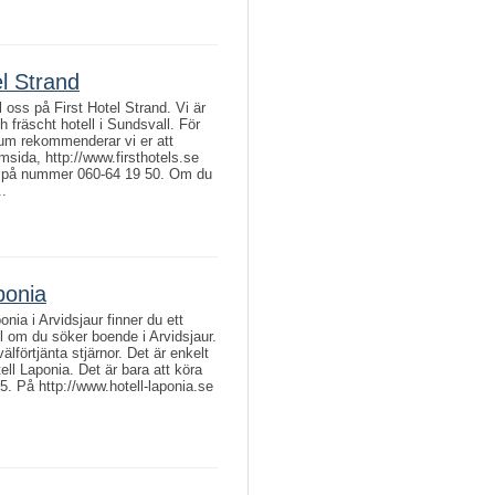
el Strand
 oss på First Hotel Strand. Vi är
h fräscht hotell i Sundsvall. För
rum rekommenderar vi er att
sida, http://www.firsthotels.se
ss på nummer 060-64 19 50. Om du
..
ponia
nia i Arvidsjaur finner du ett
ll om du söker boende i Arvidsjaur.
välförtjänta stjärnor. Det är enkelt
otell Laponia. Det är bara att köra
45. På http://www.hotell-laponia.se