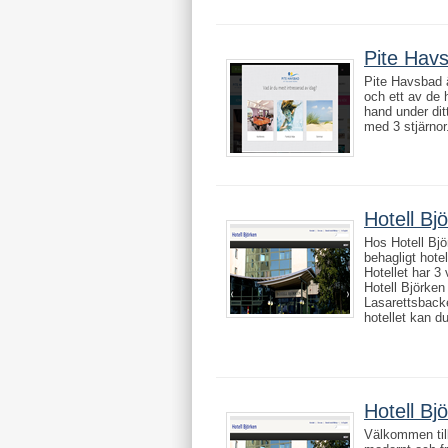
Pite Hav
Pite Havsbad ä
och ett av de h
hand under ditt
med 3 stjärnor. 
Hotell Bj
Hos Hotell Bjö
behagligt hote
Hotellet har 3 v
Hotell Björken 
Lasarettsback
hotellet kan du 
Hotell Bj
Välkommen till