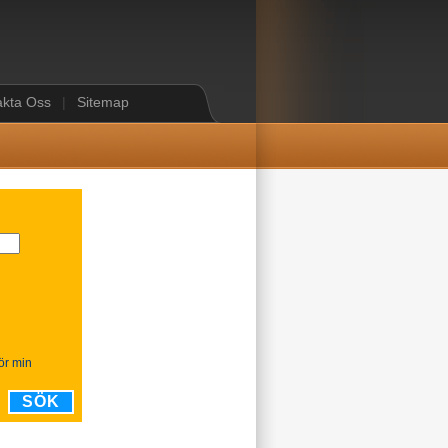
akta Oss
|
Sitemap