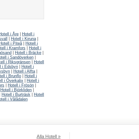
Hotell i Åre
|
Hotell i
svall
|
Hotell i Kiruna
|
Hotell i Piteå
|
Hotell i
tell i Kramfors
|
Hotell i
rnösand
|
Hotell i Bräcke
|
tell i Sandöverken
|
ell i Riksgränsen
|
Hotell
l i Edsbyn
|
Hotell i
lvsbyn
|
Hotell i Alfta
|
ell i Brunflo
|
Hotell i
ll i Överkalix
|
Hotell i
ors
|
Hotell i Frösön
|
|
Hotell i Björkliden
|
|
Hotell i Burträsk
|
Hotell
tell i Vålådalen
Alla Hotell »