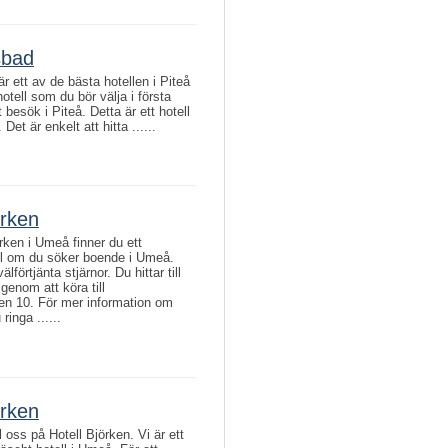
sbad
r ett av de bästa hotellen i Piteå
otell som du bör välja i första
 besök i Piteå. Detta är ett hotell
Det är enkelt att hitta ......
örken
rken i Umeå finner du ett
ll om du söker boende i Umeå.
älförtjänta stjärnor. Du hittar till
genom att köra till
en 10. För mer information om
ringa ......
örken
 oss på Hotell Björken. Vi är ett