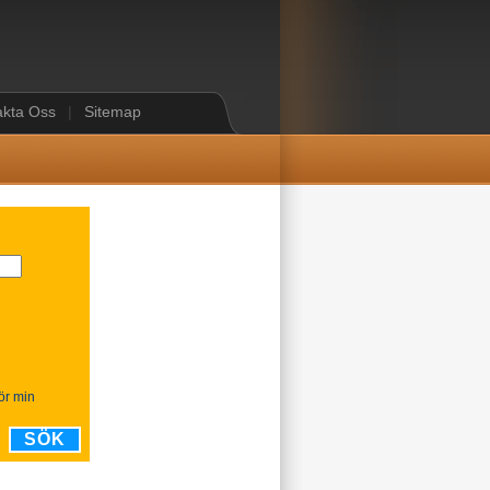
akta Oss
|
Sitemap