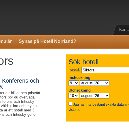
Kont
mulär
Synas på Hotell Norrland?
ors
s Konferens och
by
r ett billigt och prisvärt
ikfors bör du överväga
nferens och fritidsby
 väldigt bra och mysigt
ta är ett hotell med 3
erens och fritidsby genom