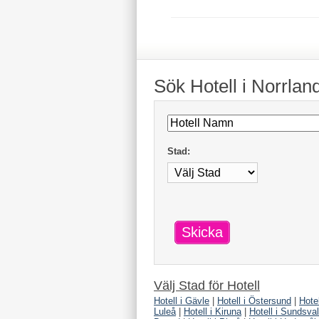
Sök
Hotell
i Norrlan
Stad:
Skicka
Välj Stad för
Hotell
Hotell i Gävle
|
Hotell i Östersund
|
Hote
Luleå
|
Hotell i Kiruna
|
Hotell i Sundsval