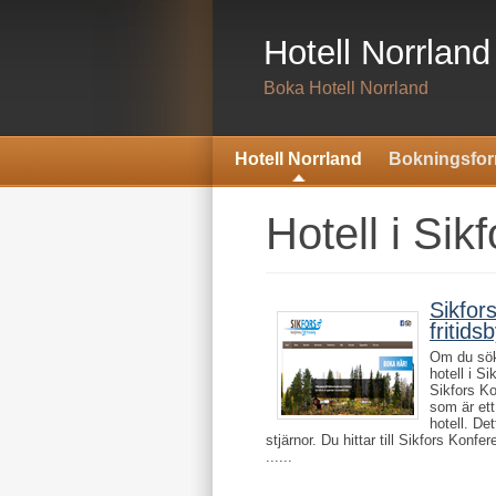
Hotell Norrland
Boka Hotell Norrland
Hotell Norrland
Bokningsfor
Hotell i Sikf
Sikfor
fritids
Om du söke
hotell i S
Sikfors Ko
som är ett
hotell. Det
stjärnor. Du hittar till Sikfors Konf
......