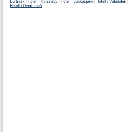
Burträsk
|
Hotell i Kvissleby
|
Hotell i Jukkasjärvi
|
Hotell i Vålådalen
|
Hotell i Övertorneå