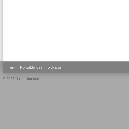
Hem
|
Kontakta oss
|
Sidkarta
© 2026 Hotell Norrland