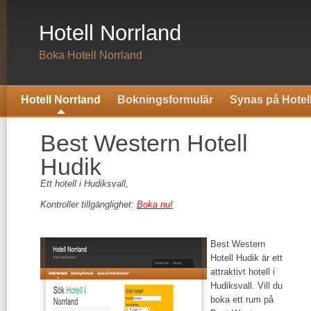
Hotell Norrland
Boka Hotell Norrland
Hotell Norrland
Bokningsformulär
Synas på Hotel
Best Western Hotell
Hudik
Ett hotell i Hudiksvall,
Kontroller tillgänglighet:
Boka nu!
Best Western
Hotell Hudik är ett
attraktivt hotell i
Hudiksvall. Vill du
boka ett rum på