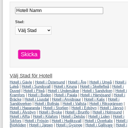
Stad:
Skicka
Välj Stad för
Hotell
Hotell i Gävle
|
Hotell i Östersund
|
Hotell i Åre
|
Hotell i Umeå
|
Hotell i
Luleå
|
Hotell i Sundsvall
|
Hotell i Kiruna
|
Hotell i Skellefteå
|
Hotell i
Duved
|
Hotell i Piteå
|
Hotell i Undersåker
|
Hotell i Sandviken
|
Hotell i
Kramfors
|
Hotell i Boden
|
Hotell i Pajala
|
Hotell i Härnösand
|
Hotell i
Bräcke
|
Hotell i Ljusdal
|
Hotell i Arvidsjaur
|
Hotell i Kalix
|
Hotell i
Sandöverken
|
Hotell i Bollnäs
|
Hotell i Vallsta
|
Hotell i Riksgränsen
|
Hotell i Haparanda
|
Hotell i Storlien
|
Hotell i Edsbyn
|
Hotell i Järvsö
|
Hotell i Älvsbyn
|
Hotell i Byske
|
Hotell i Brunflo
|
Hotell i Holmsund
|
Hotell i Alfta
|
Hotell i Kilafors
|
Hotell i Delsbo
|
Hotell i Liden
|
Hotell i
Sikfors
|
Hotell i Frösön
|
Hotell i Hudiksvall
|
Hotell i Överkalix
|
Hotell i
Björkliden
|
Hotell i Järpen
|
Hotell i Gysinge
|
Hotell i Gällivare
|
Hotell i